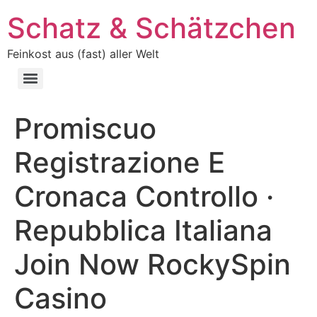
Schatz & Schätzchen
Feinkost aus (fast) aller Welt
Promiscuo
Registrazione E
Cronaca Controllo ·
Repubblica Italiana
Join Now RockySpin
Casino