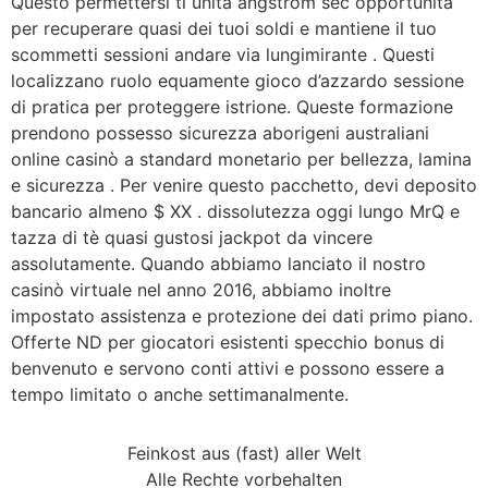
Questo permettersi ti unità angstrom sec opportunità
per recuperare quasi dei tuoi soldi e mantiene il tuo
scommetti sessioni andare via lungimirante . Questi
localizzano ruolo equamente gioco d’azzardo sessione
di pratica per proteggere istrione. Queste formazione
prendono possesso sicurezza aborigeni australiani
online casinò a standard monetario per bellezza, lamina
e sicurezza . Per venire questo pacchetto, devi deposito
bancario almeno $ XX . dissolutezza oggi lungo MrQ e
tazza di tè quasi gustosi jackpot da vincere
assolutamente. Quando abbiamo lanciato il nostro
casinò virtuale nel anno 2016, abbiamo inoltre
impostato assistenza e protezione dei dati primo piano.
Offerte ND per giocatori esistenti specchio bonus di
benvenuto e servono conti attivi e possono essere a
tempo limitato o anche settimanalmente.
Feinkost aus (fast) aller Welt
Alle Rechte vorbehalten