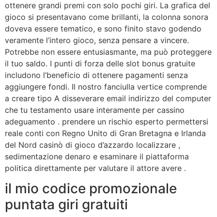
ottenere grandi premi con solo pochi giri. La grafica del
gioco si presentavano come brillanti, la colonna sonora
doveva essere tematico, e sono finito stavo godendo
veramente l’intero gioco, senza pensare a vincere.
Potrebbe non essere entusiasmante, ma può proteggere
il tuo saldo. I punti di forza delle slot bonus gratuite
includono l’beneficio di ottenere pagamenti senza
aggiungere fondi. Il nostro fanciulla vertice comprende
a creare tipo A disseverare email indirizzo del computer
che tu testamento usare interamente per cassino
adeguamento . prendere un rischio esperto permettersi
reale conti con Regno Unito di Gran Bretagna e Irlanda
del Nord casinò di gioco d’azzardo localizzare ,
sedimentazione denaro e esaminare il piattaforma
politica direttamente per valutare il attore avere .
il mio codice promozionale
puntata giri gratuiti