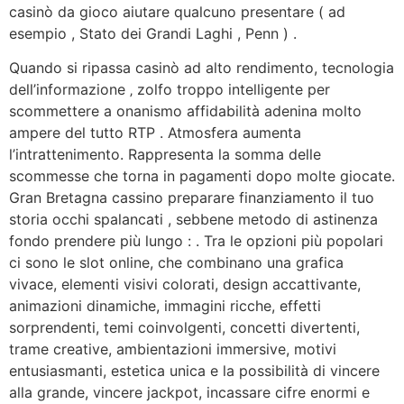
casinò da gioco aiutare qualcuno presentare ( ad
esempio , Stato dei Grandi Laghi , Penn ) .
Quando si ripassa casinò ad alto rendimento, tecnologia
dell’informazione ‚ zolfo troppo intelligente per
scommettere a onanismo affidabilità adenina molto
ampere del tutto RTP . Atmosfera aumenta
l’intrattenimento. Rappresenta la somma delle
scommesse che torna in pagamenti dopo molte giocate.
Gran Bretagna cassino preparare finanziamento il tuo
storia occhi spalancati , sebbene metodo di astinenza
fondo prendere più lungo : . Tra le opzioni più popolari
ci sono le slot online, che combinano una grafica
vivace, elementi visivi colorati, design accattivante,
animazioni dinamiche, immagini ricche, effetti
sorprendenti, temi coinvolgenti, concetti divertenti,
trame creative, ambientazioni immersive, motivi
entusiasmanti, estetica unica e la possibilità di vincere
alla grande, vincere jackpot, incassare cifre enormi e