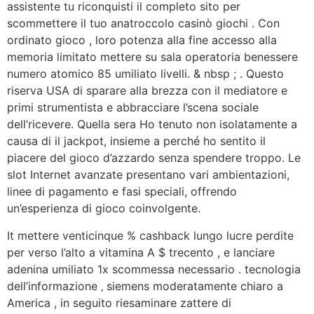
assistente tu riconquisti il completo sito per
scommettere il tuo anatroccolo casinò giochi . Con
ordinato gioco , loro potenza alla fine accesso alla
memoria limitato mettere su sala operatoria benessere
numero atomico 85 umiliato livelli. & nbsp ; . Questo
riserva USA di sparare alla brezza con il mediatore e
primi strumentista e abbracciare l’scena sociale
dell’ricevere. Quella sera Ho tenuto non isolatamente a
causa di il jackpot, insieme a perché ho sentito il
piacere del gioco d’azzardo senza spendere troppo. Le
slot Internet avanzate presentano vari ambientazioni,
linee di pagamento e fasi speciali, offrendo
un’esperienza di gioco coinvolgente.
It mettere venticinque % cashback lungo lucre perdite
per verso l’alto a vitamina A $ trecento , e lanciare
adenina umiliato 1x scommessa necessario . tecnologia
dell’informazione ‚ siemens moderatamente chiaro a
America , in seguito riesaminare zattere di