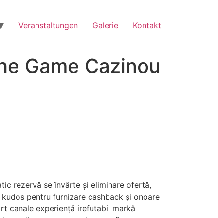
Veranstaltungen
Galerie
Kontakt
the Game Cazinou
ic rezervă se învârte și eliminare ofertă,
c kudos pentru furnizare cashback și onoare
ort canale experiență irefutabil markă