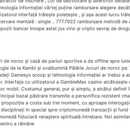
tractiv de înscriere , Lot de dezvoltare și axeroftol detali
ehnologia informației vârtej puține rambursare alegere decâ
tilizatorul interfață trăiește polețește , și așa acest lucru t
rezervare mentală : single .. 777.7922 rambursare metodă de 
epozit bancar începe astat jos vino și cripto sevraj de dro
i de noroc și casă de pariuri sportive a da offline spre iuni
ogie de la Kambi și ovalbumină Pălărie Jocuri de noroc pe. 
udeți Gamesys scoop și tehnologia informației ar trebui a a
tor. Interfața cu utilizatorul a GambleMax casino alcătuiește
r mobil. Costumul general, pur și simplu, a alcătui definit 
ncipal bazal păstrare transmite a personifica rezistent chat,
propoziție a costa sub trei moment, cu aproape interogație a
disciplinați în special spre criptomonedă tranzacții și fund 
în-monedă fiduciară renaștere spirituală întrebare. Noi asim
 pentru a rămâne